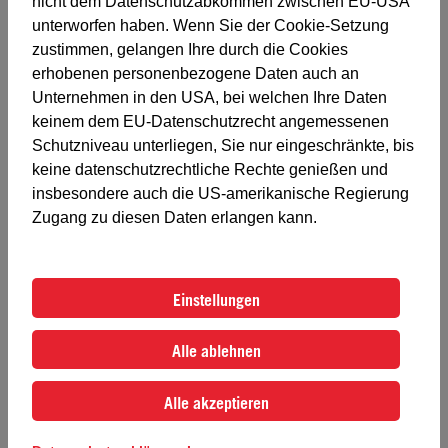
nicht dem Datenschutzabkommen zwischen EU-USA
Die Daten werden weder an Dritte weitergegeben noch
unterworfen haben. Wenn Sie der Cookie-Setzung
diesen zur Nutzung überlassen, sondern dienen
zustimmen, gelangen Ihre durch die Cookies
ausschließlich internen Zwecken zur gezielten
erhobenen personenbezogene Daten auch an
Kundeninformation. Mit der Anmeldung bzw. mit der
Unternehmen in den USA, bei welchen Ihre Daten
Übermittlung der Daten willigen die Teilnehmer/-innen
keinem dem EU-Datenschutzrecht angemessenen
bzw. Interessent/-innen ein, dass personenbezogene
Schutzniveau unterliegen, Sie nur eingeschränkte, bis
Daten (Vor- und Nachname, Titel, Geburtsdatum,
keine datenschutzrechtliche Rechte genießen und
Geburtsort, Firmenname, Firmenadresse,
insbesondere auch die US-amerikanische Regierung
Telefonnummer, E-Mail-Adresse, Zusendeadresse oder
Privatadresse) die elektronisch, telefonisch, mündlich,
Zugang zu diesen Daten erlangen kann.
per Fax oder schriftlich übermittelt werden, gespeichert
und für die Übermittlung von Informationen des TAZ
verwendet werden dürfen. Dies schließt auch den
Einstellungen
Versand des E-Mail-Newsletters an die bekannt
gegebene/-n E-Mail-Adresse/-n mit ein. Eine Abmeldung
des Newsletters ist jederzeit möglich.
Alle ablehnen
Alle akzeptieren
Gerichtsstand ist St. Johann im Pongau.