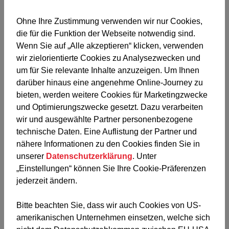
Lehreinheit (LE)
Ohne Ihre Zustimmung verwenden wir nur Cookies,
Die Dauer der Veranstaltungen ist in Lehreinheiten (LE)
die für die Funktion der Webseite notwendig sind.
angegeben. Eine Lehreinheit dauert 50 Minuten.
Wenn Sie auf „Alle akzeptieren“ klicken, verwenden
wir zielorientierte Cookies zu Analysezwecken und
Veranstaltungsabsage
um für Sie relevante Inhalte anzuzeigen. Um Ihnen
Muss eine Veranstaltung aus organisatorischen
darüber hinaus eine angenehme Online-Journey zu
Gründen abgesagt werden, erfolgt eine abzugsfreie
bieten, werden weitere Cookies für Marketingzwecke
Rückerstattung von bereits eingezahlten
und Optimierungszwecke gesetzt. Dazu verarbeiten
Veranstaltungsbeiträgen. Ein weitergehender
wir und ausgewählte Partner personenbezogene
Schadensersatzanspruch ist ausgeschlossen (z.B.
technische Daten. Eine Auflistung der Partner und
Fahrtkosten, Verdienstentgang, usw.). Bei Ausfall einer
nähere Informationen zu den Cookies finden Sie in
Veranstaltung durch Krankheit der / des Vortragenden
unserer
Datenschutzerklärung
. Unter
oder sonstigen unvorhergesehenen Ereignissen besteht
„Einstellungen“ können Sie Ihre Cookie-Präferenzen
kein Anspruch auf Durchführung der Veranstaltung.
jederzeit ändern.
Datenschutz
Bitte beachten Sie, dass wir auch Cookies von US-
Alle persönlichen Angaben unserer Teilnehmer/-innen
amerikanischen Unternehmen einsetzen, welche sich
und Interessent/-innen werden vertraulich behandelt.