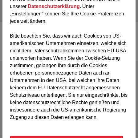
Buchen
Kursdetails
unserer
Datenschutzerklärung
. Unter
„Einstellungen“ können Sie Ihre Cookie-Präferenzen
jederzeit ändern.
Bitte beachten Sie, dass wir auch Cookies von US-
1
/ 6
amerikanischen Unternehmen einsetzen, welche sich
nicht dem Datenschutzabkommen zwischen EU-USA
unterworfen haben. Wenn Sie der Cookie-Setzung
zustimmen, gelangen Ihre durch die Cookies
erhobenen personenbezogene Daten auch an
Unternehmen in den USA, bei welchen Ihre Daten
fixer Platz
Buchen
keinem dem EU-Datenschutzrecht angemessenen
Ausgebucht, auf Warteliste setzen
Warteliste
Schutzniveau unterliegen, Sie nur eingeschränkte, bis
keine datenschutzrechtliche Rechte genießen und
Kurs mit Voraussetzungen
Voranmeldung
insbesondere auch die US-amerikanische Regierung
Buchbar nur auf Rückfrage
Anfrage
Zugang zu diesen Daten erlangen kann.