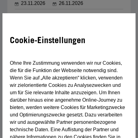
23.11.2026
26.11.2026
EUR 1.025,00
exkl. 20% Ust.
Cookie-Einstellungen
Buchen
Kursdetails
Ohne Ihre Zustimmung verwenden wir nur Cookies,
die für die Funktion der Webseite notwendig sind.
Elektrotechnik - Basismodul
Wenn Sie auf „Alle akzeptieren“ klicken, verwenden
wir zielorientierte Cookies zu Analysezwecken und
TAZ Mitterberghütten
um für Sie relevante Inhalte anzuzeigen. Um Ihnen
darüber hinaus eine angenehme Online-Journey zu
18.01.2027
21.01.2027
bieten, werden weitere Cookies für Marketingzwecke
EUR 1.025,00
und Optimierungszwecke gesetzt. Dazu verarbeiten
exkl. 20% Ust.
wir und ausgewählte Partner personenbezogene
technische Daten. Eine Auflistung der Partner und
nähere Informationen zu den Cookies finden Sie in