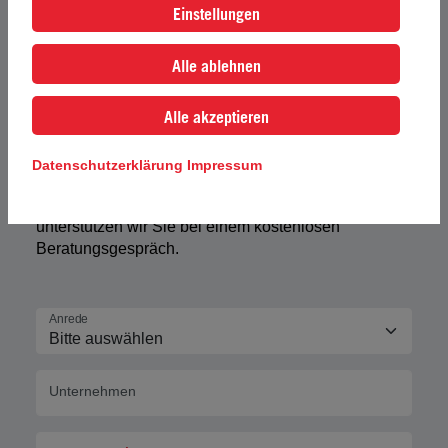
Einstellungen
Alle ablehnen
// BERATUNG
Kostenloses
Alle akzeptieren
Beratungsgespräch
Datenschutzerklärung
Impressum
Sie sind sich unsicher, welche Ausbildung für Sie
oder Ihre Mitarbeiter die Richtige ist? Gerne,
unterstützen wir Sie bei einem kostenlosen
Beratungsgespräch.
Anrede
Unternehmen