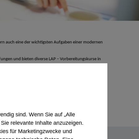
dern auch eine der wichtigsten Aufgaben einer modernen
fungen und bieten diverse LAP – Vorbereitungskurse in
tiert in den jeweiligen Räumlichkeiten statt
endig sind. Wenn Sie auf „Alle
 Sie relevante Inhalte anzuzeigen.
ies für Marketingzwecke und