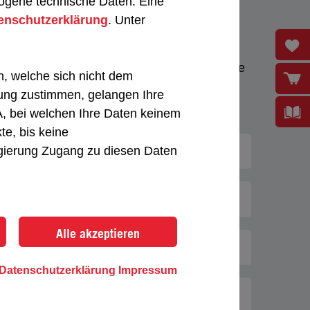
ogene technische Daten. Eine
enschutzerklärung
. Unter
tungsgespräch
ung für Sie oder Ihre Mitarbeiter die Richtige
, welche sich nicht dem
 einem kostenlosen Beratungsgespräch.
ng zustimmen, gelangen Ihre
 bei welchen Ihre Daten keinem
e, bis keine
gierung Zugang zu diesen Daten
Unternehmen
Vorname
Alle akzeptieren
PLZ / Ort
Datenschutzerklärung
Impressum
Telefon / Mobile