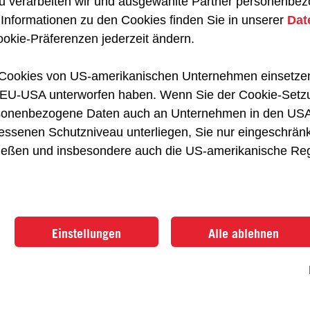
 verarbeiten wir und ausgewählte Partner personenbez
// BERATUNG
 Informationen zu den Cookies finden Sie in unserer
Dat
Kostenloses Bera
ookie-Präferenzen jederzeit ändern.
Sie sind sich unsicher, welche Ausbild
h Cookies von US-amerikanischen Unternehmen einsetzen
ist? Gerne, unterstützen wir Sie bei
U-USA unterworfen haben. Wenn Sie der Cookie-Setzu
sonenbezogene Daten auch an Unternehmen in den USA,
enen Schutzniveau unterliegen, Sie nur eingeschränkt
Anrede
nießen und insbesondere auch die US-amerikanische Re
Nachname
Einstellungen
Alle ablehnen
Adresse
E-Mail Adresse