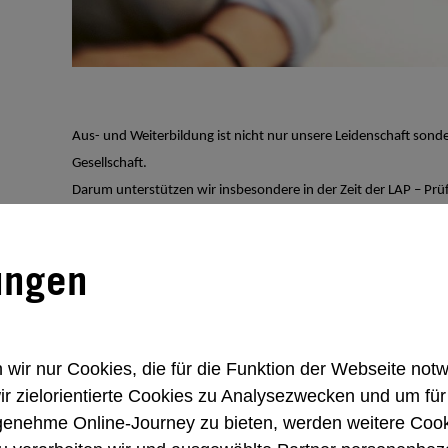
Aus- und Weiterbildung ist nicht nur unsere Leidenschaft son
Gesellschaft.
Darum unterstützen wir insbesondere in der Zeit der LAP – Prü
unseren einzelnen Teilbereichen.
ungen
Prüfungsvorbereitung
Die Prüfungsvorbereitungen finden praxisorien
ir nur Cookies, die für die Funktion der Webseite notw
ir zielorientierte Cookies zu Analysezwecken und um für
genehme Online-Journey zu bieten, werden weitere Cook