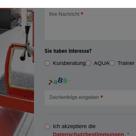
Ihre Nachricht
Sie haben Interesse?
Kursberatung
AQUA
Trainer
Zeichenfolge eingeben
Ich akzeptiere die
Datenschutzbestimmungen
.
*